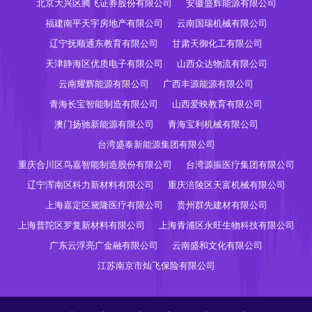
北京大兴区腾飞证券股份有限公司
安徽盛辉能源有限公司
福建南平天宇房地产有限公司
云南国瑞机械有限公司
辽宁抚顺通东教育有限公司
甘肃天御化工有限公司
天津静海区优质电子有限公司
山西众达物流有限公司
云南耀辉能源有限公司
广西丰源能源有限公司
青海长宝智能制造有限公司
山西爱映教育有限公司
澳门扬驰新能源有限公司
青海宝利机械有限公司
台湾盛泰新能源集团有限公司
重庆合川区鸟嘉智能制造股份有限公司
台湾源振医疗集团有限公司
辽宁浑南区科力新材料有限公司
重庆涪陵区天富机械有限公司
上海嘉定区黛隆医疗有限公司
贵州群先建材有限公司
上海普陀区罗复新材料有限公司
上海青浦区永旺生物科技有限公司
广东云浮亮广金融有限公司
云南盛和文化有限公司
江苏南京市灿飞保险有限公司